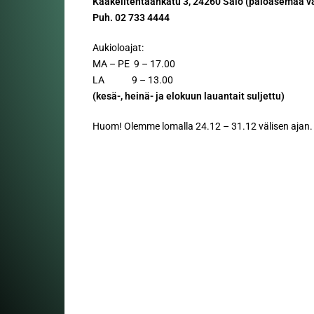
Kaakelitehtaankatu 3, 24260 Salo (paloasemaa v
Puh. 02 733 4444
Aukioloajat:
MA – PE 9 – 17.00
LA 9 – 13.00
(kesä-, heinä- ja elokuun lauantait suljettu)
Huom! Olemme lomalla 24.12 – 31.12 välisen ajan.