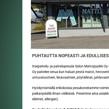
PUHTAUTTA
NOPEASTI JA EDULLISES
Itsepalvelu- ja palvelupesula Salon Mattopyykki Oy
Oy palvelee sinua kun haluat pestä matot, hevosenlo
untuvatuotteet, liinavaatteet, pöytäliinat, juhlava
Hyödyntämällä erikokoisia pesukoneitamme toimitu
paikanpäällä ilman välikäsiä. Pesemme aina asiakkaid
eläimet, allergiat).