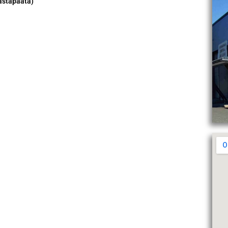
astapäätä)