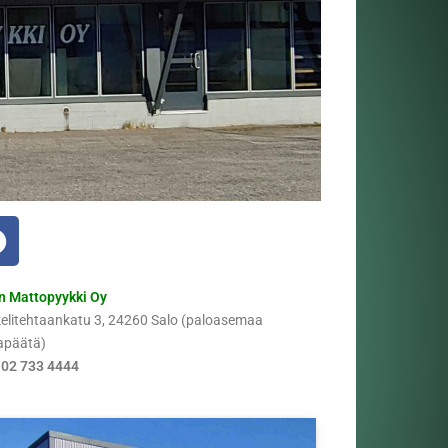
n Mattopyykki Oy
elitehtaankatu 3, 24260 Salo (paloasemaa
apäätä)
 02 733 4444