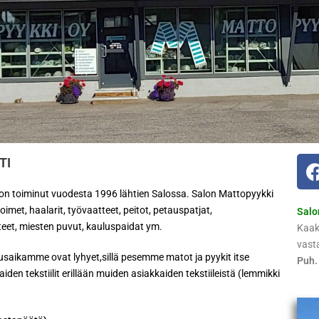
TI
 on toiminut vuodesta 1996 lähtien Salossa. Salon Mattopyykki
imet, haalarit, työvaatteet, peitot, petauspatjat,
Salo
atteet, miesten puvut, kauluspaidat ym.
taanottopisteenä.
Kaak
vast
saikamme ovat lyhyet,sillä pesemme matot ja pyykit itse
Puh.
en tekstiilit erillään muiden asiakkaiden tekstiileistä (lemmikki